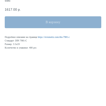
SWG
1617.00
р.
В корзину
Подробное описание на странице
https://evrometiz.com/din-7981-c
Стандарт: DIN 7981-C
Размер: 3.5x19
Количество в упаковке: 400 pcs