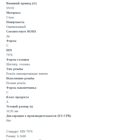
Внешний привод (s1)
SW10
Материал
Сталь
Поверхность
Оцинкованный
Соответствует ROHS
Да
Форма
C
DIN
7976
Форма головки
Шестигр. головка
Тип резьбы
Резьба самонарезающих винтов
Исполнение резьбы
Полная резьба
Форма наконечника
C
Класс продукта
A
Угловой размер (e)
10,95 мм
Декларация о производительности (EU-CPR)
Нет
Стандарт: DIN 7976
Размер: 6.3x60