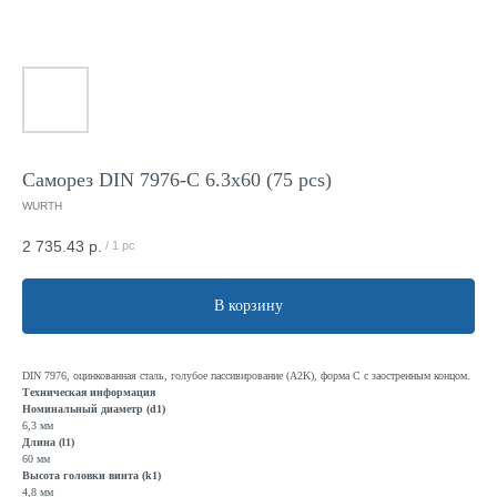
Саморез DIN 7976-C 6.3x60 (75 pcs)
WURTH
2 735.43
р.
/
1 pc
В корзину
DIN 7976, оцинкованная сталь, голубое пассивирование (A2K), форма C с заостренным концом.
Техническая информация
Номинальный диаметр (d1)
6,3 мм
Длина (l1)
60 мм
Высота головки винта (k1)
4,8 мм