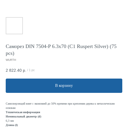
Саморез DIN 7504-P 6.3x70 (C1 Ruspert Silver) (75
pcs)
WURTH
2 822.40
р.
/
1 pc
В корзину
Самосверлящий винт с экономией до 50% времени при креплении дерева к металлическим
основам
Техническая информация
Номинальный диаметр (d)
6,3 мм
Длина (l)