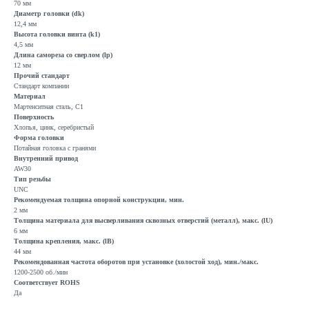
70 мм
Диаметр головки (dk)
12,4 мм
Высота головки винта (k1)
4,5 мм
Длина самореза со сверлом (lp)
12 мм
Прочий стандарт
Стандарт компании
Материал
Мартенситная сталь, C1
Поверхность
Хлопья, цинк, серебристый
Форма головки
Потайная головка с гранями
Внутренний привод
AW30
Тип резьбы
UNC
Рекомендуемая толщина опорной конструкции, мин.
2 мм
Толщина материала для высверливания сквозных отверстий (металл), макс. (lU)
6 мм
Толщина крепления, макс. (lB)
44 мм
Рекомендованная частота оборотов при установке (холостой ход), мин./макс.
1200-2500 об./мин
Соответствует ROHS
Да