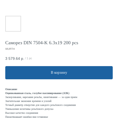
Саморез DIN 7504-K 6.3x19 200 pcs
WURTH
3 579.64
р.
/
1 pc
В корзину
Описание
Оцинкованная сталь, голубое пассивирование (A3K)
Засверливание, нарезание резьбы, ввинчивание — за один прием
Значительная экономия времени и усилий
Точный диаметр отверстия для каждого резьбового соединения
Уменьшение величины резьбового допуска
Высокое качество соединения
Предотвращает ошибки при установке