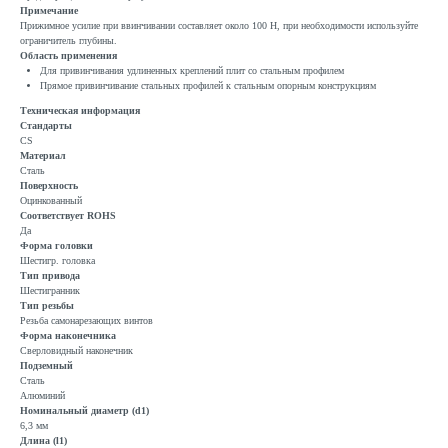
Примечание
Прижимное усилие при ввинчивании составляет около 100 Н, при необходимости используйте
ограничитель глубины.
Область применения
Для привинчивания удлиненных креплений плит со стальным профилем
Прямое привинчивание стальных профилей к стальным опорным конструкциям
Техническая информация
Стандарты
CS
Материал
Сталь
Поверхность
Оцинкованный
Соответствует ROHS
Да
Форма головки
Шестигр. головка
Тип привода
Шестигранник
Тип резьбы
Резьба самонарезающих винтов
Форма наконечника
Сверловидный наконечник
Подземный
Сталь
Алюминий
Номинальный диаметр (d1)
6,3 мм
Длина (l1)