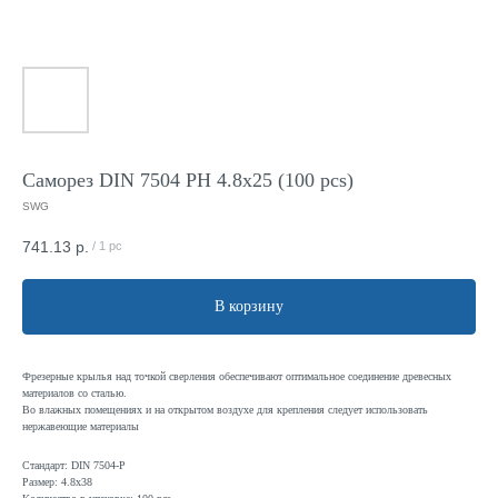
Саморез DIN 7504 PH 4.8x25 (100 pcs)
SWG
741.13
р.
/
1 pc
В корзину
Фрезерные крылья над точкой сверления обеспечивают оптимальное соединение древесных
материалов со сталью.
Во влажных помещениях и на открытом воздухе для крепления следует использовать
нержавеющие материалы
Стандарт: DIN 7504-P
Размер: 4.8x38