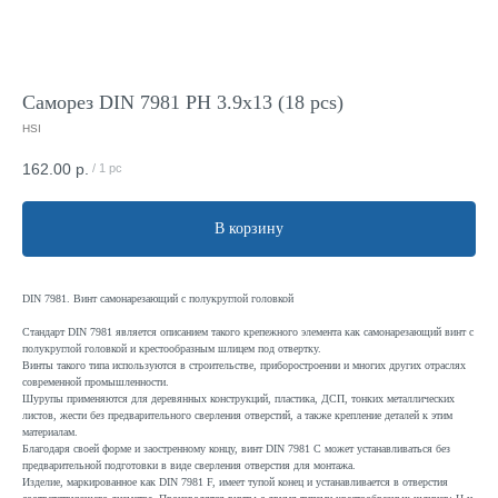
Саморез DIN 7981 PH 3.9x13 (18 pcs)
HSI
162.00
р.
/
1 pc
В корзину
DIN 7981. Винт самонарезающий с полукруглой головкой
Стандарт DIN 7981 является описанием такого крепежного элемента как самонарезающий винт с
полукруглой головкой и крестообразным шлицем под отвертку.
Винты такого типа используются в строительстве, приборостроении и многих других отраслях
современной промышленности.
Шурупы применяются для деревянных конструкций, пластика, ДСП, тонких металлических
листов, жести без предварительного сверления отверстий, а также крепление деталей к этим
материалам.
Благодаря своей форме и заостренному концу, винт DIN 7981 С может устанавливаться без
предварительной подготовки в виде сверления отверстия для монтажа.
Изделие, маркированное как DIN 7981 F, имеет тупой конец и устанавливается в отверстия