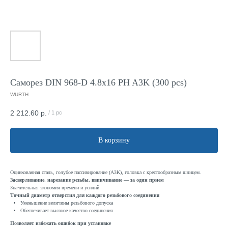
Саморез DIN 968-D 4.8x16 PH A3K (300 pcs)
WURTH
2 212.60
р.
/
1 pc
В корзину
Оцинкованная сталь, голубое пассивирование (A3K), головка с крестообразным шлицем.
Засверливание, нарезание резьбы, ввинчивание — за один прием
Значительная экономия времени и усилий
Точный диаметр отверстия для каждого резьбового соединения
Уменьшение величины резьбового допуска
Обеспечивает высокое качество соединения
Позволяет избежать ошибок при установке