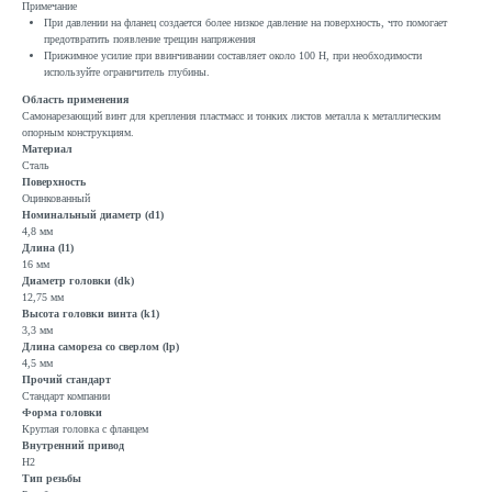
Примечание
При давлении на фланец создается более низкое давление на поверхность, что помогает
предотвратить появление трещин напряжения
Прижимное усилие при ввинчивании составляет около 100 Н, при необходимости
используйте ограничитель глубины.
Область применения
Самонарезающий винт для крепления пластмасс и тонких листов металла к металлическим
опорным конструкциям.
Материал
Сталь
Поверхность
Оцинкованный
Номинальный диаметр (d1)
4,8 мм
Длина (l1)
16 мм
Диаметр головки (dk)
12,75 мм
Высота головки винта (k1)
3,3 мм
Длина самореза со сверлом (lp)
4,5 мм
Прочий стандарт
Стандарт компании
Форма головки
Круглая головка с фланцем
Внутренний привод
H2
Тип резьбы