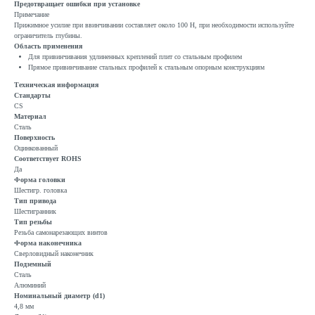
Предотвращает ошибки при установке
Примечание
Прижимное усилие при ввинчивании составляет около 100 Н, при необходимости используйте
ограничитель глубины.
Область применения
Для привинчивания удлиненных креплений плит со стальным профилем
Прямое привинчивание стальных профилей к стальным опорным конструкциям
Техническая информация
Стандарты
CS
Материал
Сталь
Поверхность
Оцинкованный
Соответствует ROHS
Да
Форма головки
Шестигр. головка
Тип привода
Шестигранник
Тип резьбы
Резьба самонарезающих винтов
Форма наконечника
Сверловидный наконечник
Подземный
Сталь
Алюминий
Номинальный диаметр (d1)
4,8 мм