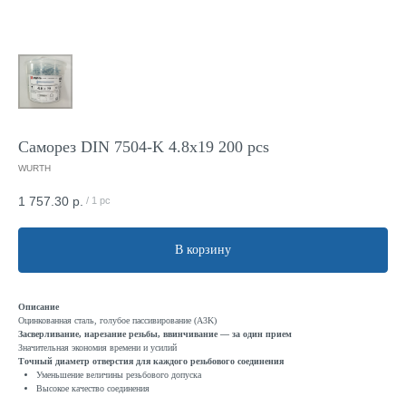
Саморез DIN 7504-K 4.8x19 200 pcs
WURTH
1 757.30
р.
/
1 pc
В корзину
Описание
Оцинкованная сталь, голубое пассивирование (A3K)
Засверливание, нарезание резьбы, ввинчивание — за один прием
Значительная экономия времени и усилий
Точный диаметр отверстия для каждого резьбового соединения
Уменьшение величины резьбового допуска
Высокое качество соединения