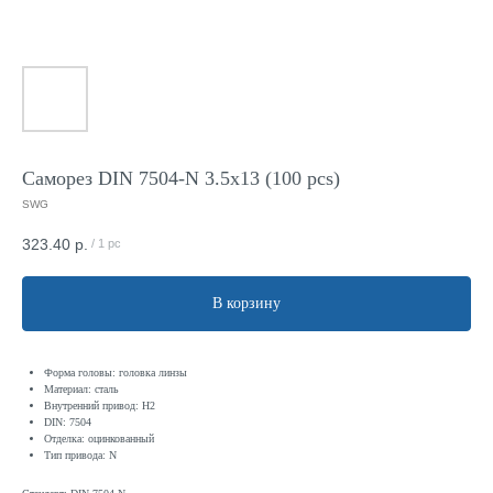
Саморез DIN 7504-N 3.5x13 (100 pcs)
SWG
323.40
р.
/
1 pc
В корзину
Форма головы: головка линзы
Материал: сталь
Внутренний привод: H2
DIN: 7504
Отделка: оцинкованный
Тип привода: N