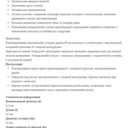
Оптимальная передача момента
Увеличение срока службы
Оптимальное центрирование
Лучшее качество соединения благодаря меньшим усилиям и значительному снижению
прижимного усилия при ввинчивании
Большая контактная поверхность биты со шлицем винта
Равномерное распределение усилия предотвращает повреждение защитного покрытия и
обеспечивает большую устойчивость к коррозии
Примечание
Рекомендованная максимальная толщина дерева lH вычисляется в соответствии с максимальной
толщиной крепления lU опорной конструкции.
Пригодность винтов Wing-pias® необходимо тщательно проверять индивидуально для каждой
области применения. Устанавливайте только с помощью оборудования с ограничителем глубины
и кулачковой муфтой.
Инструкции
Форсированная подача винта предотвращается с помощью крыльев, высверливающих
дерево
Отверстие под резьбу просверливается в опорной конструкции. Крылья срезаются при
контакте с металлом
Нарезка резьбы осуществляется первыми витками резьбы винта, оставшаяся часть
цилиндра винта ввинчивается уже в нарезанную внутреннюю резьбу
Техническая информация
Номинальный диаметр (d)
6,3 мм
Длина (l)
55 мм
Диаметр головки (dk)
12 мм
Длина самореза со сверлом (lp)