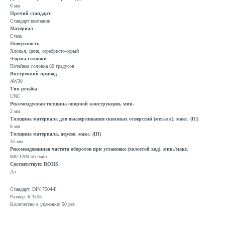
6 мм
Прочий стандарт
Стандарт компании
Материал
Сталь
Поверхность
Хлопья, цинк, серебристо-серый
Форма головки
Потайная головка 80 градусов
Внутренний привод
AW30
Тип резьбы
UNC
Рекомендуемая толщина опорной конструкции, мин.
2 мм
Толщина материала для высверливания сквозных отверстий (металл), макс. (lU)
6 мм
Толщина материала, дерево, макс. (lH)
35 мм
Рекомендованная частота оборотов при установке (холостой ход), мин./макс.
800-1200 об./мин
Соответствует ROHS
Да
Стандарт: DIN 7504-P
Размер: 6.3x55
Количество в упаковке: 50 pcs