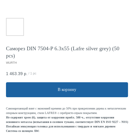
Саморез DIN 7504-P 6.3x55 (Lafre silver grey) (50
pcs)
WURTH
1 463.39
р.
/
1 pc
В корзину
Самонарезающий винт с экономией времени до 50% при прикреплении дерева к металлическим
опорным конструкциям, стали LAFRE® с серебристо-серым покрытием.
Не содержит хром (6), защита от коррозии прибл. 500 ч., отсутствие коррозии
основного металла (испытания в солевом тумане, соответствует DIN EN ISO 9227 – NSS)
Потайная зенкующая головка для использования с твердым и мягким деревом
Система со шлицем AW: