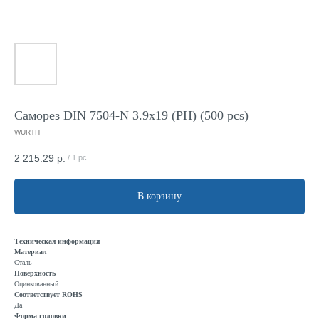
Саморез DIN 7504-N 3.9x19 (PH) (500 pcs)
WURTH
2 215.29
р.
/
1 pc
В корзину
Техническая информация
Материал
Сталь
Поверхность
Оцинкованный
Соответствует ROHS
Да
Форма головки