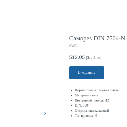
Саморез DIN 7504-N 3
SWG
512.05
р.
/
1 pc
В корзину
Форма головы: головка линзы
Материал: сталь
Внутренний привод: H2
DIN: 7504
Отделка: оцинкованный
Тип привода: N