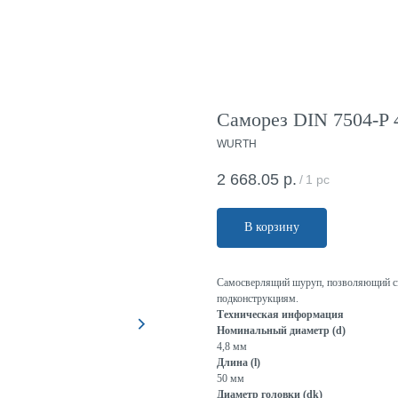
Саморез DIN 7504-P 4
WURTH
2 668.05
р.
/
1 pc
В корзину
Самосверлящий шуруп, позволяющий сэк
подконструкциям.
Техническая информация
Номинальный диаметр (d)
4,8 мм
Длина (l)
50 мм
Диаметр головки (dk)