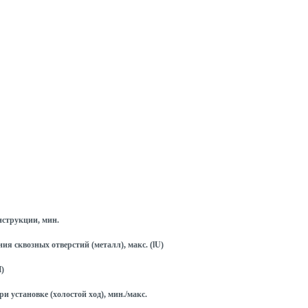
струкции, мин.
я сквозных отверстий (металл), макс. (lU)
H)
и установке (холостой ход), мин./макс.