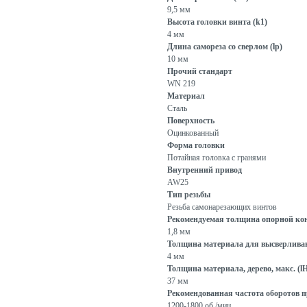
9,5 мм
Высота головки винта (k1)
4 мм
Длина самореза со сверлом (lp)
10 мм
Прочий стандарт
WN 219
Материал
Сталь
Поверхность
Оцинкованный
Форма головки
Потайная головка с гранями
Внутренний привод
AW25
Тип резьбы
Резьба самонарезающих винтов
Рекомендуемая толщина опорной кон
1,8 мм
Толщина материала для высверливани
4 мм
Толщина материала, дерево, макс. (l
37 мм
Рекомендованная частота оборотов пр
1200-1800 об./мин