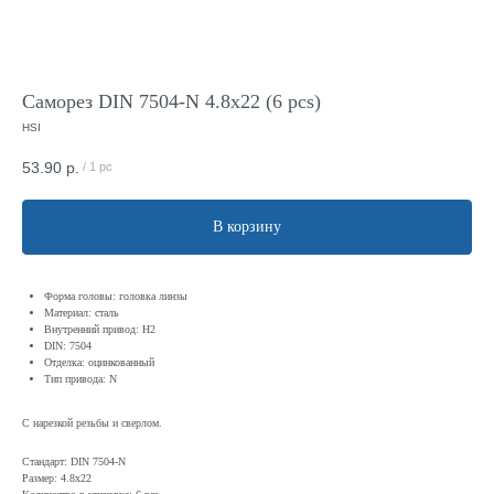
Саморез DIN 7504-N 4.8x22 (6 pcs)
HSI
53.90
р.
/
1 pc
В корзину
Форма головы: головка линзы
Материал: сталь
Внутренний привод: H2
DIN: 7504
Отделка: оцинкованный
Тип привода: N
С нарезкой резьбы и сверлом.
Стандарт: DIN 7504-N
Размер: 4.8x22