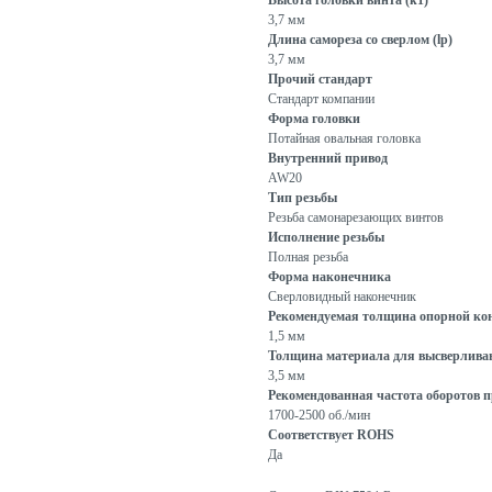
Высота головки винта (k1)
3,7 мм
Длина самореза со сверлом (lp)
3,7 мм
Прочий стандарт
Стандарт компании
Форма головки
Потайная овальная головка
Внутренний привод
AW20
Тип резьбы
Резьба самонарезающих винтов
Исполнение резьбы
Полная резьба
Форма наконечника
Сверловидный наконечник
Рекомендуемая толщина опорной кон
1,5 мм
Толщина материала для высверливани
3,5 мм
Рекомендованная частота оборотов пр
1700-2500 об./мин
Соответствует ROHS
Да