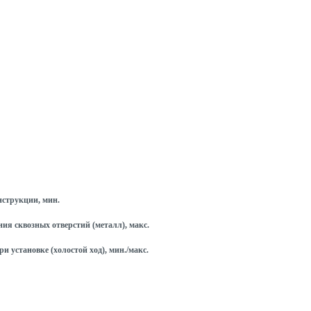
струкции, мин.
я сквозных отверстий (металл), макс.
и установке (холостой ход), мин./макс.