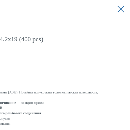
.2x19 (400 pcs)
вание (A3K). Потайная полукруглая головка, плоская поверхность,
винчивание — за один прием
ий
го резьбового соединения
опуска
динения