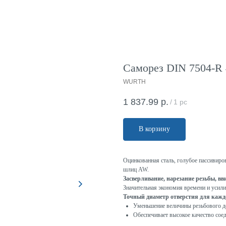
Саморез DIN 7504-R 4
WURTH
1 837.99
р.
/
1 pc
В корзину
Оцинкованная сталь, голубое пассивиро
шлиц AW.
Засверливание, нарезание резьбы, в
Значительная экономия времени и усил
Точный диаметр отверстия для каждо
Уменьшение величины резьбового д
Обеспечивает высокое качество сое