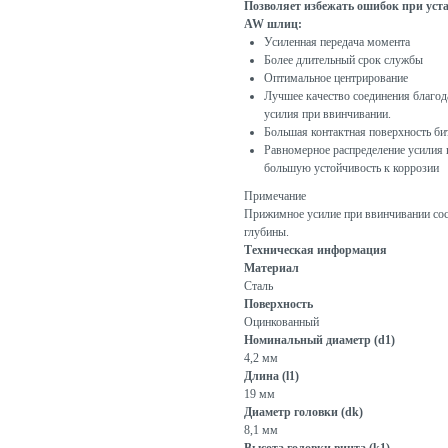
Позволяет избежать ошибок при уст
AW шлиц:
Усиленная передача момента
Более длительный срок службы
Оптимальное центрирование
Лучшее качество соединения благо
усилия при ввинчивании.
Большая контактная поверхность би
Равномерное распределение усилия 
большую устойчивость к коррозии
Примечание
Прижимное усилие при ввинчивании сос
глубины.
Техническая информация
Материал
Сталь
Поверхность
Оцинкованный
Номинальный диаметр (d1)
4,2 мм
Длина (l1)
19 мм
Диаметр головки (dk)
8,1 мм