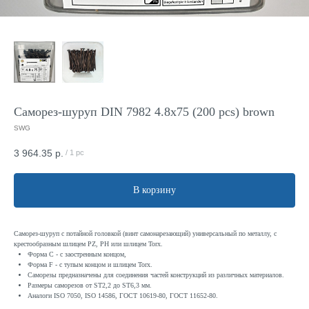
Саморез-шуруп DIN 7982 4.8x75 (200 pcs) brown
SWG
3 964.35
р.
/
1 pc
В корзину
Саморез-шуруп с потайной головкой (винт самонарезающий) универсальный по металлу, с
крестообразным шлицем PZ, PH или шлицем Torx.
Форма С - с заостренным концом,
Форма F - с тупым концом и шлицем Torx.
Саморезы предназначены для соединения частей конструкций из различных материалов.
Размеры саморезов от ST2,2 до ST6,3 мм.
Аналоги ISO 7050, ISO 14586, ГОСТ 10619-80, ГОСТ 11652-80.