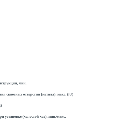
струкции, мин.
я сквозных отверстий (металл), макс. (lU)
H)
и установке (холостой ход), мин./макс.