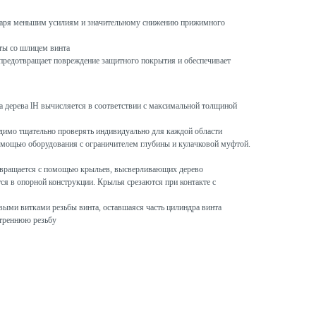
даря меньшим усилиям и значительному снижению прижимного
ты со шлицем винта
предотвращает повреждение защитного покрытия и обеспечивает
 дерева lH вычисляется в соответствии с максимальной толщиной
димо тщательно проверять индивидуально для каждой области
помощью оборудования с ограничителем глубины и кулачковой муфтой.
твращается с помощью крыльев, высверливающих дерево
ся в опорной конструкции. Крылья срезаются при контакте с
выми витками резьбы винта, оставшаяся часть цилиндра винта
утреннюю резьбу