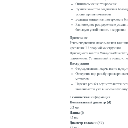
Оптимальное центрирование
Лучшее качество соединения благо
усилия при ввинчивании
Большая контактная поверхность би
Равномерное распределение усилия 
большую устойчивость к коррозии
Примечание
Рекомендованная максимальная толщина
крепления lU опорной конструкции.
Пригодность винтов Wing-pias® необхо
применения. Устанавливайте только с 
Инструкции
Форсированная подача винта предо
Отверстие под резьбу просверливает
металлом
Нарезка резьбы осуществляется пер
ввинчивается уже в нарезанную вн
Техническая информация
Номинальный диаметр (d)
6,3 мм
Длина (l)
45 мм
Диаметр головки (dk)