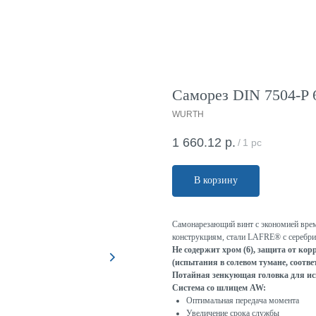
Саморез DIN 7504-P 6.
WURTH
1 660.12
р.
/
1 pc
В корзину
Самонарезающий винт с экономией врем
конструкциям, стали LAFRE® с серебр
Не содержит хром (6), защита от кор
(испытания в солевом тумане, соотве
Потайная зенкующая головка для ис
Система со шлицем AW:
Оптимальная передача момента
Увеличение срока службы