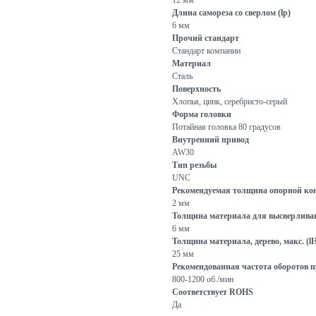
12 мм
Длина самореза со сверлом (lp)
6 мм
Прочий стандарт
Стандарт компании
Материал
Сталь
Поверхность
Хлопья, цинк, серебристо-серый
Форма головки
Потайная головка 80 градусов
Внутренний привод
AW30
Тип резьбы
UNC
Рекомендуемая толщина опорной кон
2 мм
Толщина материала для высверливани
6 мм
Толщина материала, дерево, макс. (l
25 мм
Рекомендованная частота оборотов пр
800-1200 об./мин
Соответствует ROHS
Да