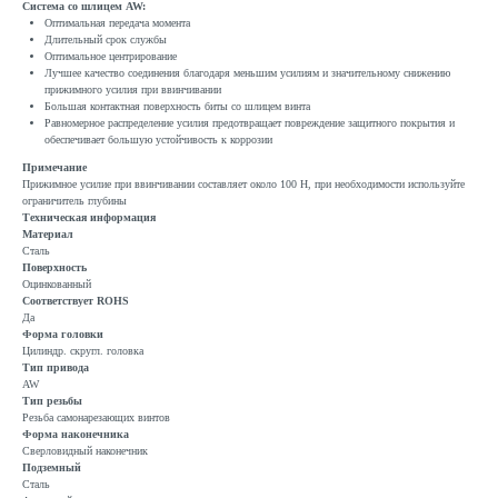
Система со шлицем AW:
Оптимальная передача момента
Длительный срок службы
Оптимальное центрирование
Лучшее качество соединения благодаря меньшим усилиям и значительному снижению
прижимного усилия при ввинчивании
Большая контактная поверхность биты со шлицем винта
Равномерное распределение усилия предотвращает повреждение защитного покрытия и
обеспечивает большую устойчивость к коррозии
Примечание
Прижимное усилие при ввинчивании составляет около 100 Н, при необходимости используйте
ограничитель глубины
Техническая информация
Материал
Сталь
Поверхность
Оцинкованный
Соответствует ROHS
Да
Форма головки
Цилиндр. скругл. головка
Тип привода
AW
Тип резьбы
Резьба самонарезающих винтов
Форма наконечника
Сверловидный наконечник
Подземный
Сталь