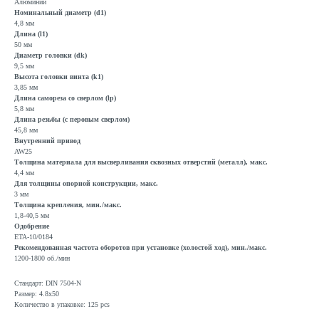
Алюминий
Номинальный диаметр (d1)
4,8 мм
Длина (l1)
50 мм
Диаметр головки (dk)
9,5 мм
Высота головки винта (k1)
3,85 мм
Длина самореза со сверлом (lp)
5,8 мм
Длина резьбы (с перовым сверлом)
45,8 мм
Внутренний привод
AW25
Толщина материала для высверливания сквозных отверстий (металл), макс.
4,4 мм
Для толщины опорной конструкции, макс.
3 мм
Толщина крепления, мин./макс.
1,8-40,5 мм
Одобрение
ETA-10/0184
Рекомендованная частота оборотов при установке (холостой ход), мин./макс.
1200-1800 об./мин
Стандарт: DIN 7504-N
Размер: 4.8x50
Количество в упаковке: 125 pcs