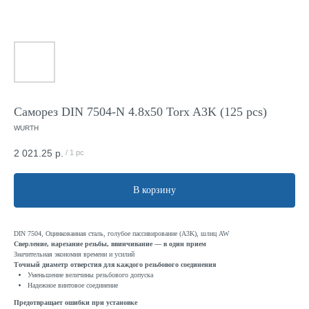
Саморез DIN 7504-N 4.8x50 Torx A3K (125 pcs)
WURTH
2 021.25
р.
/
1 pc
В корзину
DIN 7504, Оцинкованная сталь, голубое пассивирование (A3K), шлиц AW
Сверление, нарезание резьбы, ввинчивание — в один прием
Значительная экономия времени и усилий
Точный диаметр отверстия для каждого резьбового соединения
Уменьшение величины резьбового допуска
Надежное винтовое соединение
Предотвращает ошибки при установке