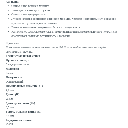
AW шлиц
Оптимальная передача момента
Более длительный срок службы
Оптимальное центрирование
Лучшее качество соединения благодаря меньшим усилиям и значительному снижению
прижимного усилия при ввинчивании.
Большая контактная поверхность биты со шлицем винта
Равномерное распределение усилия предотвращает повреждение защитного покрытия и
обеспечивает большую устойчивость к коррозии
Примечание
Прижимное усилие при ввинчивании около 100 Н, при необходимости используйте
ограничитель глубины
Техническая информация
Прочий стандарт
Стандарт компании
Материал
Сталь
Поверхность
Оцинкованный
Номинальный диаметр (d1)
4,8 мм
Длина (l1)
25 мм
Диаметр головки (dk)
9,5 мм
Высота головки винта (k1)
3,5 мм
Внутренний привод
AW25