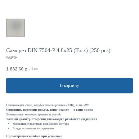
Саморез DIN 7504-P 4.8x25 (Torx) (250 pcs)
WURTH
1 832.60
р.
/
1 pc
В корзину
Оцинкованная сталь, голубое пассивирование (A3K), шлиц AW
Сверление, нарезание резьбы, ввинчивание — в один прием
Значительная экономия времени и усилий
Точный диаметр отверстия для каждого резьбового соединения
Уменьшение величины резьбового допуска
Всегда оптимальное соединение
Предотвращает ошибки при установке