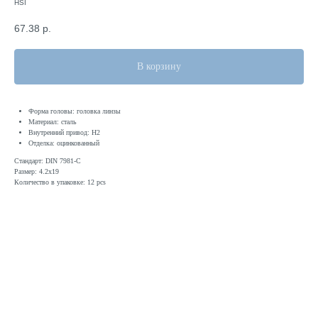
HSI
67.38
р.
В корзину
Форма головы: головка линзы
Материал: сталь
Внутренний привод: H2
Отделка: оцинкованный
Стандарт: DIN 7981-C
Размер: 4.2x19
Количество в упаковке: 12 pcs