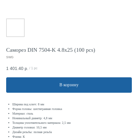
Саморез DIN 7504-K 4.8x25 (100 pcs)
SWG
1 401.40
р.
/
1 pc
В корзину
Ширина под ключ: 8 мм
Форма головы: шестигранная головка
Материал: сталь
Номинальный диаметр: 4,8 мм
Толщина уплотнительного материала: 2,5 мм
Диаметр головки: 10,5 мм
Дизайн резьбы: полная резьба
Форма: К