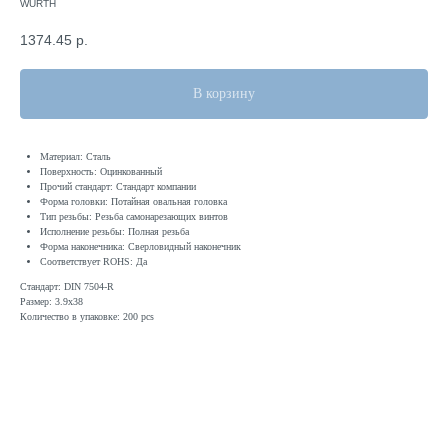
WURTH
1374.45
р.
В корзину
Материал: Сталь
Поверхность: Оцинкованный
Прочий стандарт: Стандарт компании
Форма головки: Потайная овальная головка
Тип резьбы: Резьба самонарезающих винтов
Исполнение резьбы: Полная резьба
Форма наконечника: Сверловидный наконечник
Соответствует ROHS: Да
Стандарт: DIN 7504-R
Размер: 3.9x38
Количество в упаковке: 200 pcs