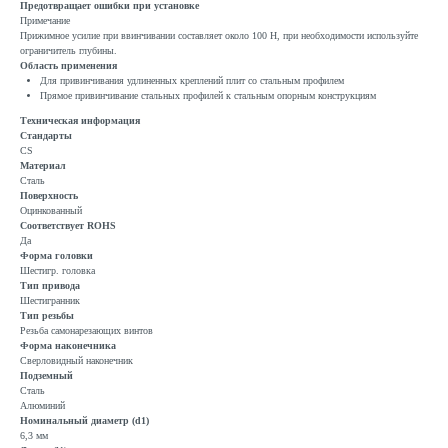
Предотвращает ошибки при установке
Примечание
Прижимное усилие при ввинчивании составляет около 100 Н, при необходимости используйте
ограничитель глубины.
Область применения
Для привинчивания удлиненных креплений плит со стальным профилем
Прямое привинчивание стальных профилей к стальным опорным конструкциям
Техническая информация
Стандарты
CS
Материал
Сталь
Поверхность
Оцинкованный
Соответствует ROHS
Да
Форма головки
Шестигр. головка
Тип привода
Шестигранник
Тип резьбы
Резьба самонарезающих винтов
Форма наконечника
Сверловидный наконечник
Подземный
Сталь
Алюминий
Номинальный диаметр (d1)
6,3 мм