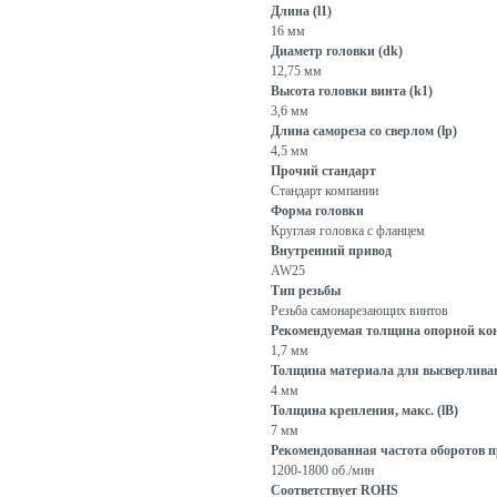
Длина (l1)
16 мм
Диаметр головки (dk)
12,75 мм
Высота головки винта (k1)
3,6 мм
Длина самореза со сверлом (lp)
4,5 мм
Прочий стандарт
Стандарт компании
Форма головки
Круглая головка с фланцем
Внутренний привод
AW25
Тип резьбы
Резьба самонарезающих винтов
Рекомендуемая толщина опорной кон
1,7 мм
Толщина материала для высверливани
4 мм
Толщина крепления, макс. (lB)
7 мм
Рекомендованная частота оборотов пр
1200-1800 об./мин
Соответствует ROHS