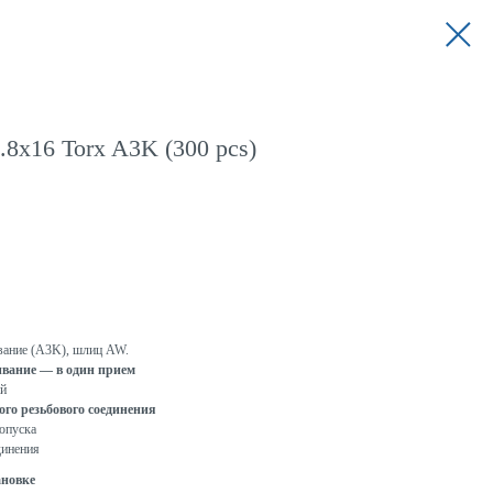
8x16 Torx A3K (300 pcs)
ование (A3K), шлиц AW.
ивание — в один прием
ий
го резьбового соединения
опуска
динения
ановке