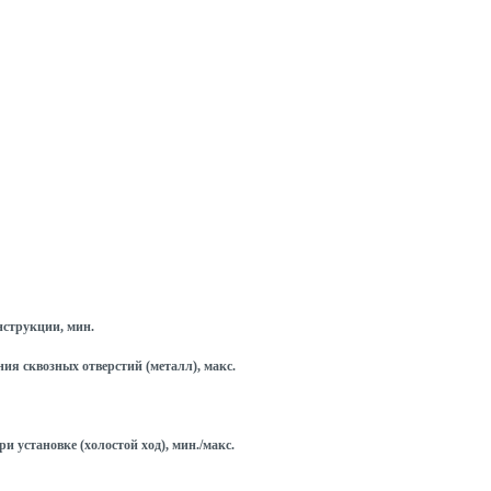
струкции, мин.
я сквозных отверстий (металл), макс.
и установке (холостой ход), мин./макс.