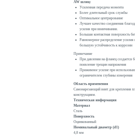
AW шлиц:
Усиленная передача момента
Более длительный срок службы
Оптимальное центрирование
Лучшее качество соединения благо
усилия при ввинчивании.
Большая контактная поверхность би
Равномерное распределение усилия 
большую устойчивость к коррозии
Примечание
При давлении на фланец создается б
появление трещин напряжения
Прижимное усилие при использовани
ограничителем глубины измерения
Область применения
Самонарезающий винт для крепления пл
конструкциям.
Техническая информация
Материал
Сталь
Поверхность
Оцинкованный
Номинальный диаметр (d1)
4,8 мм