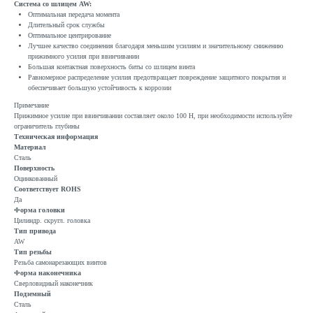
Система со шлицем AW:
Оптимальная передача момента
Длительный срок службы
Оптимальное центрирование
Лучшее качество соединения благодаря меньшим усилиям и значительному снижению
прижимного усилия при ввинчивании
Большая контактная поверхность биты со шлицем винта
Равномерное распределение усилия предотвращает повреждение защитного покрытия и
обеспечивает большую устойчивость к коррозии
Примечание
Прижимное усилие при ввинчивании составляет около 100 Н, при необходимости используйте
ограничитель глубины
Техническая информация
Материал
Сталь
Поверхность
Оцинкованный
Соответствует ROHS
Да
Форма головки
Цилиндр. скругл. головка
Тип привода
AW
Тип резьбы
Резьба самонарезающих винтов
Форма наконечника
Сверловидный наконечник
Подземный
Сталь