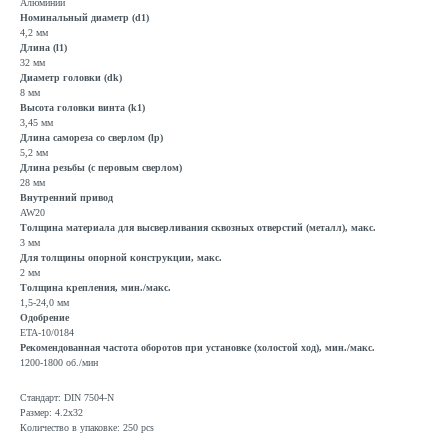
Алюминий
Номинальный диаметр (d1)
4,2 мм
Длина (l1)
32 мм
Диаметр головки (dk)
8 мм
Высота головки винта (k1)
3,45 мм
Длина самореза со сверлом (lp)
5,2 мм
Длина резьбы (с перовым сверлом)
28 мм
Внутренний привод
AW20
Толщина материала для высверливания сквозных отверстий (металл), макс.
3 мм
Для толщины опорной конструкции, макс.
2 мм
Толщина крепления, мин./макс.
1,5-24,0 мм
Одобрение
ETA-10/0184
Рекомендованная частота оборотов при установке (холостой ход), мин./макс.
1200-1800 об./мин
Стандарт: DIN 7504-N
Размер: 4.2x32
Количество в упаковке: 250 pcs