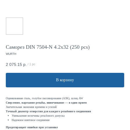
Саморез DIN 7504-N 4.2x32 (250 pcs)
WURTH
2 075.15
р.
/
1 pc
В корзину
Оцинкованная сталь, голубое пассивирование (A3K), шлиц AW
Сверление, нарезание резьбы, ввинчивание — в один прием
Значительная экономия времени и усилий
Точный диаметр отверстия для каждого резьбового соединения
Уменьшение величины резьбового допуска
Надежное винтовое соединение
Предотвращает ошибки при установке