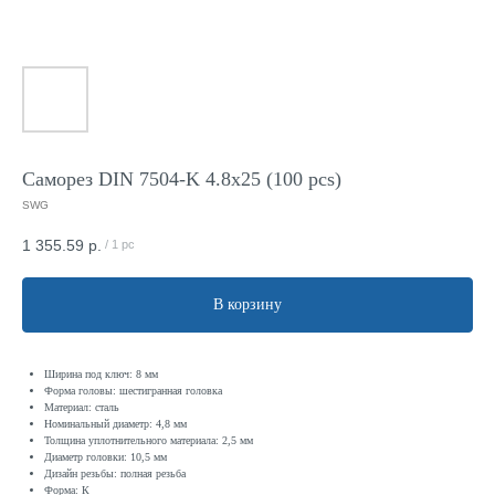
Саморез DIN 7504-K 4.8x25 (100 pcs)
SWG
1 355.59
р.
/
1 pc
В корзину
Ширина под ключ: 8 мм
Форма головы: шестигранная головка
Материал: сталь
Номинальный диаметр: 4,8 мм
Толщина уплотнительного материала: 2,5 мм
Диаметр головки: 10,5 мм
Дизайн резьбы: полная резьба
Форма: К