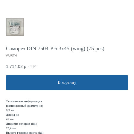
Саморез DIN 7504-P 6.3x45 (wing) (75 pcs)
WURTH
1 714.02
р.
/
1 pc
В корзину
Техническая информация
Номинальный диаметр (d)
6,3 мм
Длина (l)
45 мм
Диаметр головки (dk)
12,4 мм
Высота головки винта (k1)