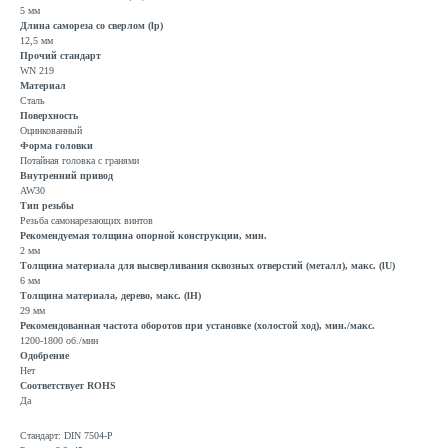
5 мм
Длина самореза со сверлом (lp)
12,5 мм
Прочий стандарт
WN 219
Материал
Сталь
Поверхность
Оцинкованный
Форма головки
Потайная головка с гранями
Внутренний привод
AW30
Тип резьбы
Резьба самонарезающих винтов
Рекомендуемая толщина опорной конструкции, мин.
2 мм
Толщина материала для высверливания сквозных отверстий (металл), макс. (lU)
6 мм
Толщина материала, дерево, макс. (lH)
29 мм
Рекомендованная частота оборотов при установке (холостой ход), мин./макс.
1200-1800 об./мин
Одобрение
Нет
Соответствует ROHS
Да
Стандарт: DIN 7504-P