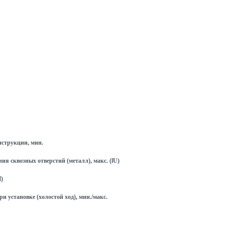
струкции, мин.
я сквозных отверстий (металл), макс. (lU)
H)
и установке (холостой ход), мин./макс.