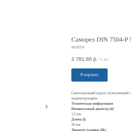
Саморез DIN 7504-P 5
WURTH
2 781.65
р.
/
1 pc
В корзину
Самосверлящий шуруп, позволяющий сэк
подконструкциям.
Техническая информация
Номинальный диаметр (d)
5,5 мм
Длина (l)
50 мм
Диаметр головки (dk)