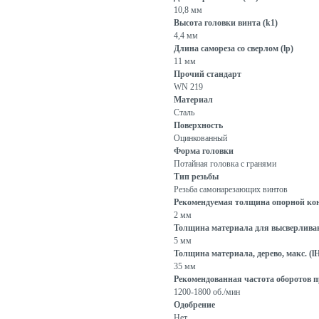
10,8 мм
Высота головки винта (k1)
4,4 мм
Длина самореза со сверлом (lp)
11 мм
Прочий стандарт
WN 219
Материал
Сталь
Поверхность
Оцинкованный
Форма головки
Потайная головка с гранями
Тип резьбы
Резьба самонарезающих винтов
Рекомендуемая толщина опорной кон
2 мм
Толщина материала для высверливани
5 мм
Толщина материала, дерево, макс. (l
35 мм
Рекомендованная частота оборотов пр
1200-1800 об./мин
Одобрение
Нет