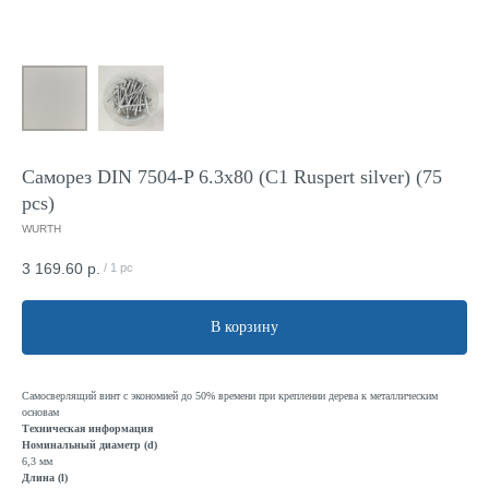
Саморез DIN 7504-P 6.3x80 (C1 Ruspert silver) (75
pcs)
WURTH
3 169.60
р.
/
1 pc
В корзину
Самосверлящий винт с экономией до 50% времени при креплении дерева к металлическим
основам
Техническая информация
Номинальный диаметр (d)
6,3 мм
Длина (l)