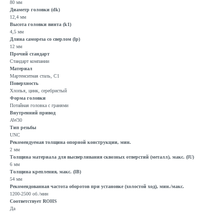
80 мм
Диаметр головки (dk)
12,4 мм
Высота головки винта (k1)
4,5 мм
Длина самореза со сверлом (lp)
12 мм
Прочий стандарт
Стандарт компании
Материал
Мартенситная сталь, C1
Поверхность
Хлопья, цинк, серебристый
Форма головки
Потайная головка с гранями
Внутренний привод
AW30
Тип резьбы
UNC
Рекомендуемая толщина опорной конструкции, мин.
2 мм
Толщина материала для высверливания сквозных отверстий (металл), макс. (lU)
6 мм
Толщина крепления, макс. (lB)
54 мм
Рекомендованная частота оборотов при установке (холостой ход), мин./макс.
1200-2500 об./мин
Соответствует ROHS
Да