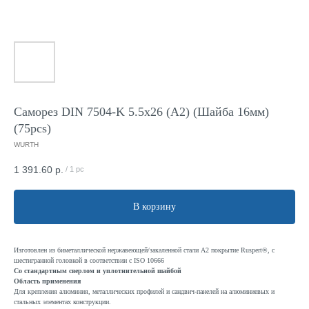
Саморез DIN 7504-K 5.5x26 (A2) (Шайба 16мм)
(75pcs)
WURTH
1 391.60
р.
/
1 pc
В корзину
Изготовлен из биметаллической нержавеющей/закаленной стали A2 покрытие Ruspert®, с
шестигранной головкой в соответствии с ISO 10666
Со стандартным сверлом и уплотнительной шайбой
Область применения
Для крепления алюминия, металлических профилей и сандвич-панелей на алюминиевых и
стальных элементах конструкции.