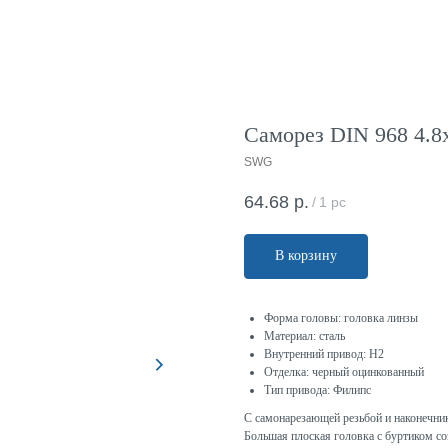
Саморез DIN 968 4.8x
SWG
64.68
р.
/
1 pc
В корзину
Форма головы: головка линзы
Материал: сталь
Внутренний привод: H2
Отделка: черный оцинкованный
Тип привода: Филипс
С самонарезающей резьбой и наконечни
Большая плоская головка с буртиком соз