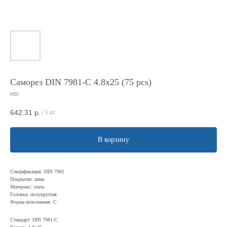
Саморез DIN 7981-C 4.8x25 (75 pcs)
HSI
642.31
р.
/
1 pc
В корзину
Спецификация: DIN 7981
Покрытие: цинк
Материал: сталь
Головка: полукруглая
Форма исполнения: C
Стандарт: DIN 7981-C