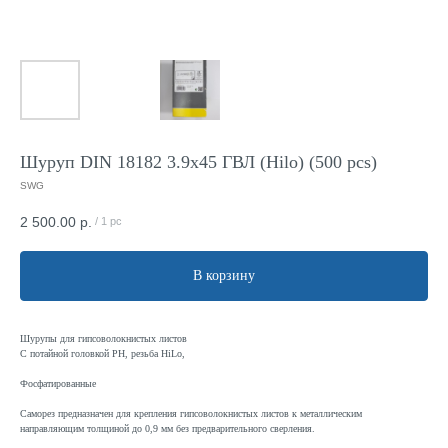
Шуруп DIN 18182 3.9x45 ГВЛ (Hilo) (500 pcs)
SWG
2 500.00
р.
/
1 pc
В корзину
Шурупы для гипсоволокнистых листов
С потайной головкой PH, резьба HiLo,
Фосфатированные
Саморез предназначен для крепления гипсоволокнистых листов к металлическим
направляющим толщиной до 0,9 мм без предварительного сверления.