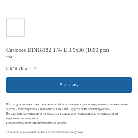
Саморез DIN18182 TN- E 3.9x30 (1000 pcs)
SWG
3 948.78
р.
/
1 pc
В корзину
Шуруп для гипсокартона с крупной резьбой используется для прикручивания гипсокартонных
листов и гипсокартонных композитных панелей к деревянным подконструкциям.
Во влажных помещениях и на открытом воздухе для крепления следует использовать
нержавеющие материалы.
Пользователь несет ответственность за дизайн.
Установка должна выполняться в соответствии с допуском!