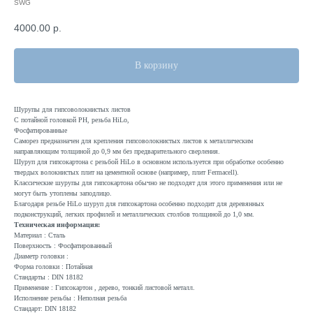
SWG
4000.00
р.
В корзину
Шурупы для гипсоволокнистых листов
С потайной головкой PH, резьба HiLo,
Фосфатированные
Саморез предназначен для крепления гипсоволокнистых листов к металлическим
направляющим толщиной до 0,9 мм без предварительного сверления.
Шуруп для гипсокартона с резьбой HiLo в основном используется при обработке особенно
твердых волокнистых плит на цементной основе (например, плит Fermacell).
Классические шурупы для гипсокартона обычно не подходят для этого применения или не
могут быть утоплены заподлицо.
Благодаря резьбе HiLo шуруп для гипсокартона особенно подходит для деревянных
подконструкций, легких профилей и металлических столбов толщиной до 1,0 мм.
Техническая информация:
Материал : Сталь
Поверхность : Фосфатированный
Диаметр головки :
Форма головки : Потайная
Стандарты : DIN 18182
Применение : Гипсокартон , дерево, тонкий листовой металл.
Исполнение резьбы : Неполная резьба
Стандарт: DIN 18182