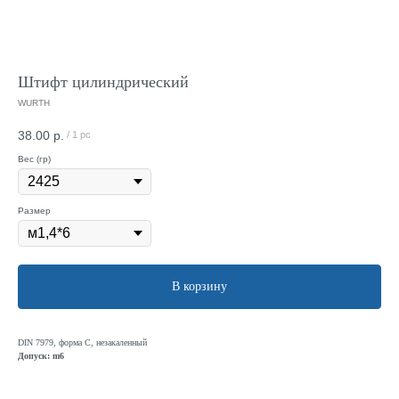
Штифт цилиндрический
WURTH
38.00
р.
/
1 pc
Вес (гр)
Размер
В корзину
DIN 7979, форма С, незакаленный
Допуск: m6