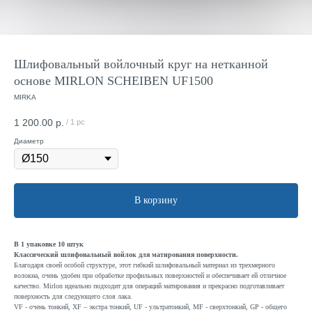
Шлифовальный войлочный круг на нетканной
основе MIRLON SCHEIBEN UF1500
MIRKA
1 200.00
р.
/
1 pc
Диаметр
В корзину
В 1 упаковке 10 штук
Классический шлифовальный войлок для матирования поверхности.
Благодаря своей особой структуре, этот гибкий шлифовальный материал из трехмерного
волокна, очень удобен при обработке профильных поверхностей и обеспечивает ей отличное
качество. Mirlon идеально подходит для операций матирования и прекрасно подготавливает
поверхность для следующего слоя лака.
VF - очень тонкий, XF – экстра тонкий, UF - ультратонкий, MF - сверхтонкий, GP - общего