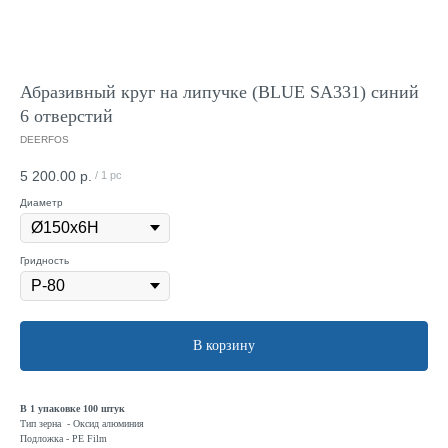
Абразивный круг на липучке (BLUE SA331) синий
6 отверстий
DEERFOS
5 200.00
р.
/
1 pc
Диаметр
Гридность
В корзину
В 1 упаковке 100 штук
Тип зерна - Оксид алюминия
Подложка - PE Film