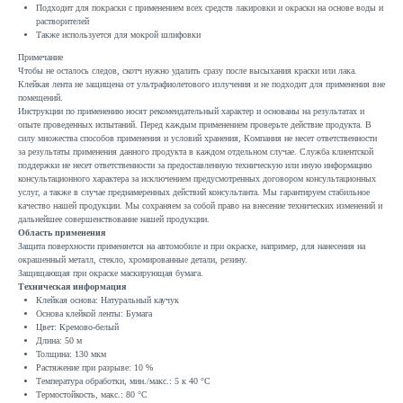
Подходит для покраски с применением всех средств лакировки и окраски на основе воды и
растворителей
Также используется для мокрой шлифовки
Примечание
Чтобы не осталось следов, скотч нужно удалить сразу после высыхания краски или лака.
Клейкая лента не защищена от ультрафиолетового излучения и не подходит для применения вне
помещений.
Инструкции по применению носят рекомендательный характер и основаны на результатах и
опыте проведенных испытаний. Перед каждым применением проверьте действие продукта. В
силу множества способов применения и условий хранения, Компания не несет ответственности
за результаты применения данного продукта в каждом отдельном случае. Служба клиентской
поддержки не несет ответственности за предоставленную техническую или иную информацию
консультационного характера за исключением предусмотренных договором консультационных
услуг, а также в случае преднамеренных действий консультанта. Мы гарантируем стабильное
качество нашей продукции. Мы сохраняем за собой право на внесение технических изменений и
дальнейшее совершенствование нашей продукции.
Область применения
Защита поверхности применяется на автомобиле и при окраске, например, для нанесения на
окрашенный металл, стекло, хромированные детали, резину.
Защищающая при окраске маскирующая бумага.
Техническая информация
Клейкая основа: Натуральный каучук
Основа клейкой ленты: Бумага
Цвет: Кремово-белый
Длина: 50 м
Толщина: 130 мкм
Растяжение при разрыве: 10 %
Температура обработки, мин./макс.: 5 к 40 °C
Термостойкость, макс.: 80 °C