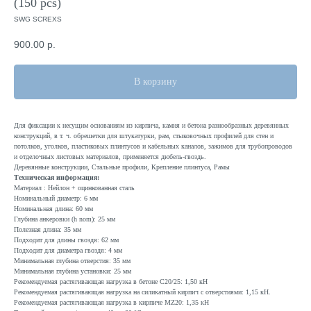
(150 pcs)
SWG SCREXS
900.00
р.
В корзину
Для фиксации к несущим основаниям из кирпича, камня и бетона разнообразных деревянных
конструкций, в т. ч. обрешетки для штукатурки, рам, стыковочных профилей для стен и
потолков, уголков, пластиковых плинтусов и кабельных каналов, зажимов для трубопроводов
и отделочных листовых материалов, применяется дюбель-гвоздь.
Деревянные конструкции, Стальные профили, Крепление плинтуса, Рамы
Техническая информация:
Материал : Нейлон + оцинкованная сталь
Номинальный диаметр: 6 мм
Номинальная длина: 60 мм
Глубина анкеровки (h nom): 25 мм
Полезная длина: 35 мм
Подходит для длины гвоздя: 62 мм
Подходит для диаметра гвоздя: 4 мм
Минимальная глубина отверстия: 35 мм
Минимальная глубина установки: 25 мм
Рекомендуемая растягивающая нагрузка в бетоне C20/25: 1,50 кН
Рекомендуемая растягивающая нагрузка на силикатный кирпич с отверстиями: 1,15 кН.
Рекомендуемая растягивающая нагрузка в кирпиче MZ20: 1,35 кН