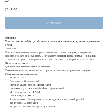
WURTH
2945.00
р.
В корзину
Описание
Уплотнительная шайба с устойчивым к погоде уплотнением из вулканизированного
EPDM
Примечание
Использование данного типа саморезов в помещениях и конструкциях, подверженных
воздействию влаги, не допускается. Соблюдайте требования предъявляемые к крепежным
элементам при проведении строительных работ. См. часть 2 «Специальные требования».
Область применения
Для крепления длинного стального профиля
Прямое винтовой крепление стального профиля к стальным опорным конструкциям
Техническая характеристика
Материал: Сталь
Поверхность: Оцинкованный
Материал уплотнительной шайбы: Сталь
Поверхность уплотнительной шайбы: Оцинкованный
Материал уплотнения: EPDM
Соответствует ROHS: Да
Форма головки: Шестигранная головка с буртиком и внутренней резьбой
Тип привода: Шестигранник
Тип резьбы: Резьба самонарезающих винтов