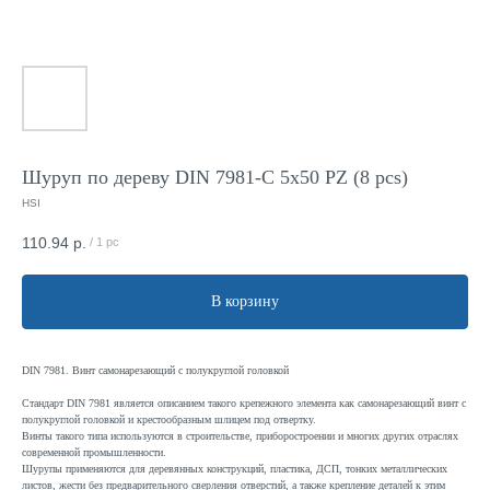
Шуруп по дереву DIN 7981-C 5x50 PZ (8 pcs)
HSI
110.94
р.
/
1 pc
В корзину
DIN 7981. Винт самонарезающий с полукруглой головкой
Стандарт DIN 7981 является описанием такого крепежного элемента как самонарезающий винт с
полукруглой головкой и крестообразным шлицем под отвертку.
Винты такого типа используются в строительстве, приборостроении и многих других отраслях
современной промышленности.
Шурупы применяются для деревянных конструкций, пластика, ДСП, тонких металлических
листов, жести без предварительного сверления отверстий, а также крепление деталей к этим