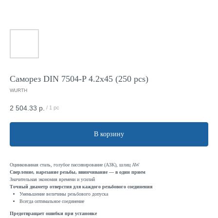
Саморез DIN 7504-P 4.2x45 (250 pcs)
WURTH
2 504.33
р.
/
1 pc
В корзину
Оцинкованная сталь, голубое пассивирование (A3K), шлиц AW
Сверление, нарезание резьбы, ввинчивание — в один прием
Значительная экономия времени и усилий
Точный диаметр отверстия для каждого резьбового соединения
Уменьшение величины резьбового допуска
Всегда оптимальное соединение
Предотвращает ошибки при установке