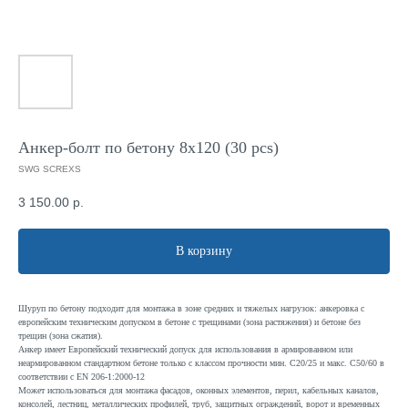
Анкер-болт по бетону 8x120 (30 pcs)
SWG SCREXS
3 150.00
р.
В корзину
Шуруп по бетону подходит для монтажа в зоне средних и тяжелых нагрузок: анкеровка с
европейским техническим допуском в бетоне с трещинами (зона растяжения) и бетоне без
трещин (зона сжатия).
Анкер имеет Европейский технический допуск для использования в армированном или
неармированном стандартном бетоне только с классом прочности мин. C20/25 и макс. C50/60 в
соответствии с EN 206-1:2000-12
Может использоваться для монтажа фасадов, оконных элементов, перил, кабельных каналов,
консолей, лестниц, металлических профилей, труб, защитных ограждений, ворот и временных