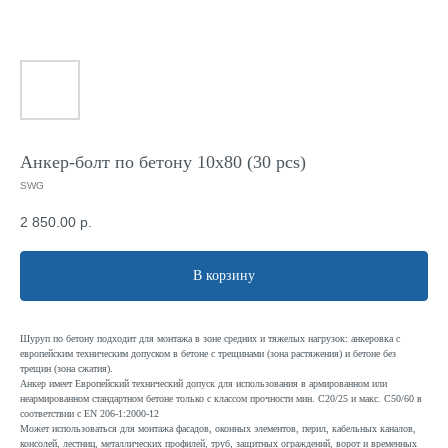
Анкер-болт по бетону 10x80 (30 pcs)
SWG
2 850.00
р.
В корзину
Шуруп по бетону подходит для монтажа в зоне средних и тяжелых нагрузок: анкеровка с
европейским техническим допуском в бетоне с трещинами (зона растяжения) и бетоне без
трещин (зона сжатия).
Анкер имеет Европейский технический допуск для использования в армированном или
неармированном стандартном бетоне только с классом прочности мин. C20/25 и макс. C50/60 в
соответствии с EN 206-1:2000-12
Может использоваться для монтажа фасадов, оконных элементов, перил, кабельных каналов,
консолей, лестниц, металлических профилей, труб, защитных ограждений, ворот и временных